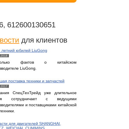
6, 612600130651
вости
для клиентов
и летний юбилей LiuGong
.2018
колько фактов о китайском
зводителе LiuGong.
шая поставка техники и запчастей
.2017
ания СпецТехТрейд уже длительное
мя сотрудничает с ведущими
зводителями и поставщиками китайской
техники.
асти для двигателей SHANGHAI,
Z, WEICHAI, CUMMINS