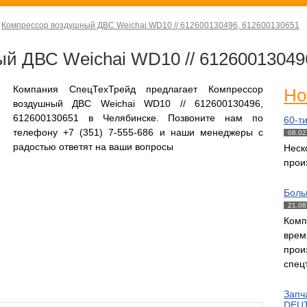
Компрессор воздушный ДВС Weichai WD10 // 612600130496, 612600130651
й ДВС Weichai WD10 // 61260013049
Компания СпецТехТрейд предлагает Компрессор
Но
воздушный ДВС Weichai WD10 // 612600130496,
612600130651 в Челябинске. Позвоните нам по
60-т
телефону +7 (351) 7-555-686 и наши менеджеры с
08.02
радостью ответят на ваши вопросы
Нес
прои
Боль
21.08
Комп
вре
прои
спец
Запч
DEUT