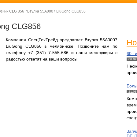
узчик CLG 856
Втулка 55А0007 LiuGong CLG856
ong CLG856
Компания СпецТехТрейд предлагает Втулка 55А0007
Но
LiuGong CLG856 в Челябинске. Позвоните нам по
телефону +7 (351) 7-555-686 и наши менеджеры с
60-т
радостью ответят на ваши вопросы
08.02
Нес
прои
Боль
21.08
Комп
вре
прои
спец
Запч
DEUT