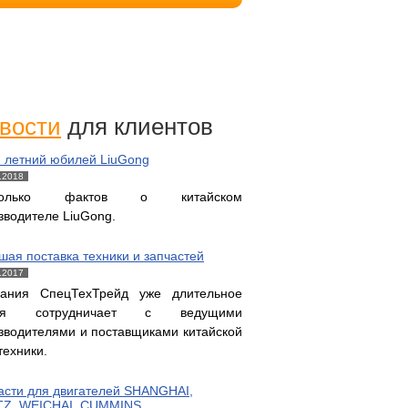
вости
для клиентов
и летний юбилей LiuGong
.2018
колько фактов о китайском
зводителе LiuGong.
шая поставка техники и запчастей
.2017
ания СпецТехТрейд уже длительное
мя сотрудничает с ведущими
зводителями и поставщиками китайской
техники.
асти для двигателей SHANGHAI,
Z, WEICHAI, CUMMINS