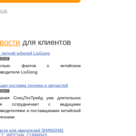
4120
вости
для клиентов
и летний юбилей LiuGong
.2018
колько фактов о китайском
зводителе LiuGong.
шая поставка техники и запчастей
.2017
ания СпецТехТрейд уже длительное
мя сотрудничает с ведущими
зводителями и поставщиками китайской
техники.
асти для двигателей SHANGHAI,
Z, WEICHAI, CUMMINS