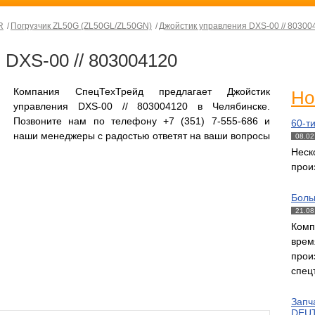
R
Погрузчик ZL50G (ZL50GL/ZL50GN)
Джойстик управления DXS-00 // 80300
 DXS-00 // 803004120
Компания СпецТехТрейд предлагает Джойстик
Но
управления DXS-00 // 803004120 в Челябинске.
Позвоните нам по телефону +7 (351) 7-555-686 и
60-т
наши менеджеры с радостью ответят на ваши вопросы
08.02
Нес
прои
Боль
21.08
Комп
вре
прои
спец
Запч
DEUT