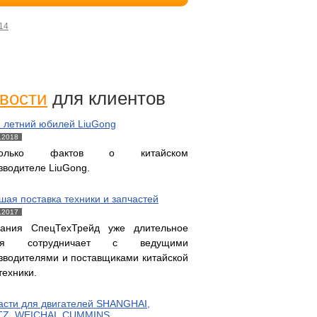
14
вости
для клиентов
и летний юбилей LiuGong
.2018
колько фактов о китайском
зводителе LiuGong.
шая поставка техники и запчастей
.2017
ания СпецТехТрейд уже длительное
мя сотрудничает с ведущими
зводителями и поставщиками китайской
техники.
асти для двигателей SHANGHAI,
Z, WEICHAI, CUMMINS