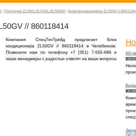
R
Погрузчик ZL50G (ZL50GL/ZL50GN)
Блок кондиционера ZL50GV // 8601184
L50GV // 860118414
Компания СпецТехТрейд предлагает Блок
Но
кондиционера ZL50GV // 860118414 в Челябинске.
Позвоните нам по телефону +7 (351) 7-555-686 и
60-т
наши менеджеры с радостью ответят на ваши вопросы
08.02
Нес
прои
Боль
21.08
Комп
вре
прои
спец
Запч
DEUT