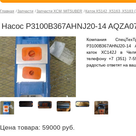
Главная
Запчасти
Запчасти XCM, MITSUBER
Каток XS142, XS163, XS183 
Насос P3100B367AHNJ20-14 AQZA07-
Компания СпецТех
P3100B367AHNJ20-14 
каток XC142J в Челя
телефону +7 (351) 7-
радостью ответят на ва
Цена товара:
59000
руб.