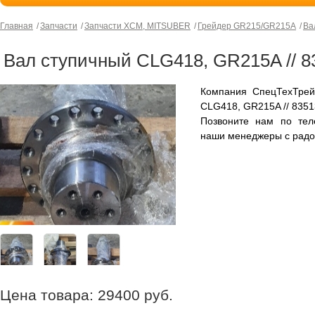
Главная
Запчасти
Запчасти XCM, MITSUBER
Грейдер GR215/GR215A
Ва
Вал ступичный CLG418, GR215A // 8
Компания СпецТехТрей
CLG418, GR215A // 8351
Позвоните нам по тел
наши менеджеры с радо
Цена товара:
29400
руб.