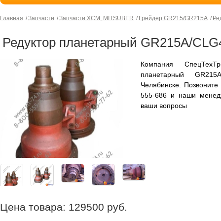
Главная
Запчасти
Запчасти XCM, MITSUBER
Грейдер GR215/GR215A
Ре
Редуктор планетарный GR215A/CLG4
Компания СпецТехТр
планетарный GR215
Челябинске. Позвоните
555-686 и наши менед
ваши вопросы
Цена товара:
129500
руб.