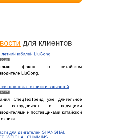
вости
для клиентов
и летний юбилей LiuGong
.2018
колько фактов о китайском
зводителе LiuGong.
шая поставка техники и запчастей
.2017
ания СпецТехТрейд уже длительное
мя сотрудничает с ведущими
зводителями и поставщиками китайской
техники.
асти для двигателей SHANGHAI,
Z, WEICHAI, CUMMINS