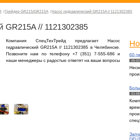
R
Грейдер GR215/GR215A
Насос гидравлический GR215A // 1121302385
й GR215A // 1121302385
Компания СпецТехТрейд предлагает Насос
Но
гидравлический GR215A // 1121302385 в Челябинске.
Позвоните нам по телефону +7 (351) 7-555-686 и
60-т
наши менеджеры с радостью ответят на ваши вопросы
08.02
Нес
прои
Боль
21.08
Комп
вре
прои
спец
Запч
DEUT